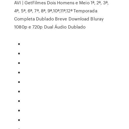
AVI | GetFilmes Dois Homens e Meio 1ª, 2ª, 3ª,
4ª, 5ª, 6ª, 7ª, 8ª, 9ª,10ª,11ª,12ª Temporada
Completa Dublado Breve Download Bluray
1080p e 720p Dual Áudio Dublado