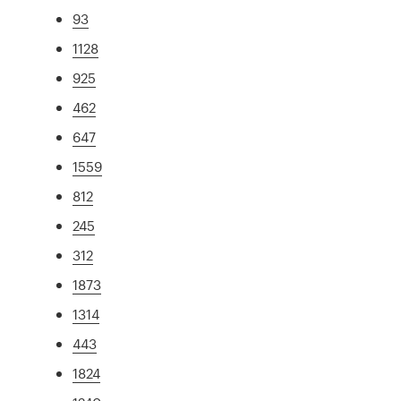
93
1128
925
462
647
1559
812
245
312
1873
1314
443
1824