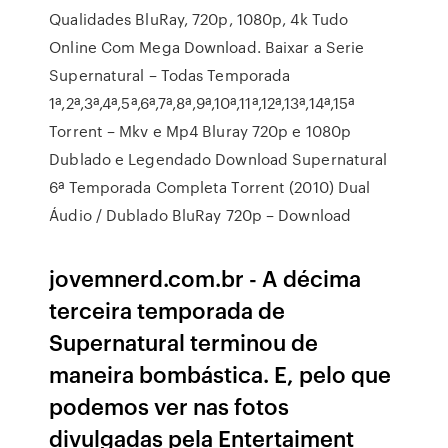
Qualidades BluRay, 720p, 1080p, 4k Tudo
Online Com Mega Download. Baixar a Serie
Supernatural – Todas Temporada
1ª,2ª,3ª,4ª,5ª,6ª,7ª,8ª,9ª,10ª,11ª,12ª,13ª,14ª,15ª
Torrent – Mkv e Mp4 Bluray 720p e 1080p
Dublado e Legendado Download Supernatural
6ª Temporada Completa Torrent (2010) Dual
Áudio / Dublado BluRay 720p – Download
jovemnerd.com.br - A décima
terceira temporada de
Supernatural terminou de
maneira bombástica. E, pelo que
podemos ver nas fotos
divulgadas pela Entertaiment