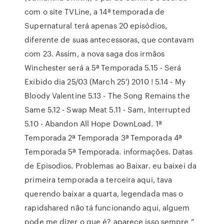
com o site TVLine, a 14ª temporada de
Supernatural terá apenas 20 episódios,
diferente de suas antecessoras, que contavam
com 23. Assim, a nova saga dos irmãos
Winchester será a 5ª Temporada 5.15 - Será
Exibido dia 25/03 (March 25') 2010 ! 5.14 - My
Bloody Valentine 5.13 - The Song Remains the
Same 5.12 - Swap Meat 5.11 - Sam, Interrupted
5.10 - Abandon All Hope DownLoad. 1ª
Temporada 2ª Temporada 3ª Temporada 4ª
Temporada 5ª Temporada. informações. Datas
de Episodios. Problemas ao Baixar. eu baixei da
primeira temporada a terceira aqui, tava
querendo baixar a quarta, legendada mas o
rapidshared não tá funcionando aqui, alguem
pode me dizer o que é? aparece isso sempre ”