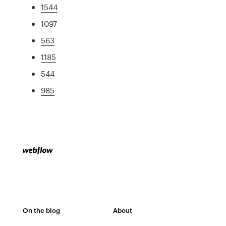
1544
1097
563
1185
544
985
On the blog
About