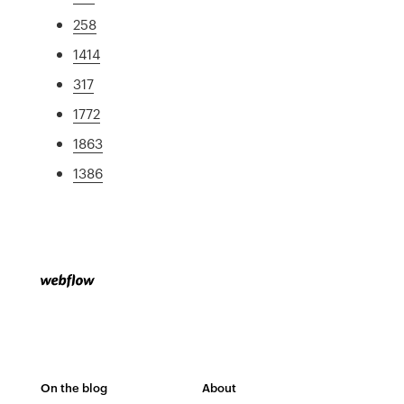
258
1414
317
1772
1863
1386
On the blog
About