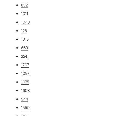
852
1011
1048
128
1315
669
224
1707
1097
1075
1608
944
1559
1417