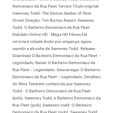
Demoníaco da Rua Fleet Torrent Título original:
Sweeney Todd: The Demon Barber of Fleet
Street Direção: Tim Burton Assistir Sweeney
Todd: O Barbeiro Demoníaco da Rua Fleet
Dublado Online HD - Mega HD Filmes Ele
retorna à cidade ávido por vingança, agora
usando a alcunha de Sweeney Todd. Release:
Download O Barbeiro Demoníaco da Rua Fleet –
Legendado, Baixar O Barbeiro Demoníaco da
Rua Fleet – Legendado, Descarregar O Barbeiro
Demoníaco da Rua Fleet – Legendado. Detalhes
do filme Também conhecido por:Sweeney
Todd - O Barbeiro Demoníaco da Rua Fleet
(pob), Sweeney Todd, o Barbeiro Demoníaco da
Rua Fleet (pob), Sweeney todd: O Barbeiro
Demoniaco da Rua Fleet (pob), Sweeney Todd