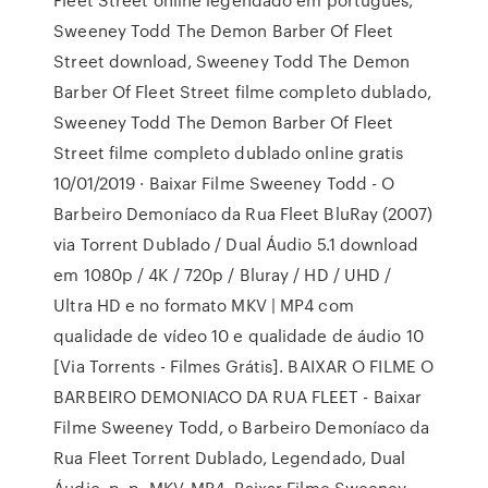
Sweeney Todd The Demon Barber Of Fleet
Street download, Sweeney Todd The Demon
Barber Of Fleet Street filme completo dublado,
Sweeney Todd The Demon Barber Of Fleet
Street filme completo dublado online gratis
10/01/2019 · Baixar Filme Sweeney Todd - O
Barbeiro Demoníaco da Rua Fleet BluRay (2007)
via Torrent Dublado / Dual Áudio 5.1 download
em 1080p / 4K / 720p / Bluray / HD / UHD /
Ultra HD e no formato MKV | MP4 com
qualidade de vídeo 10 e qualidade de áudio 10
[Via Torrents - Filmes Grátis]. BAIXAR O FILME O
BARBEIRO DEMONIACO DA RUA FLEET - Baixar
Filme Sweeney Todd, o Barbeiro Demoníaco da
Rua Fleet Torrent Dublado, Legendado, Dual
Áudio, p, p, MKV, MP4. Baixar Filme Sweeney