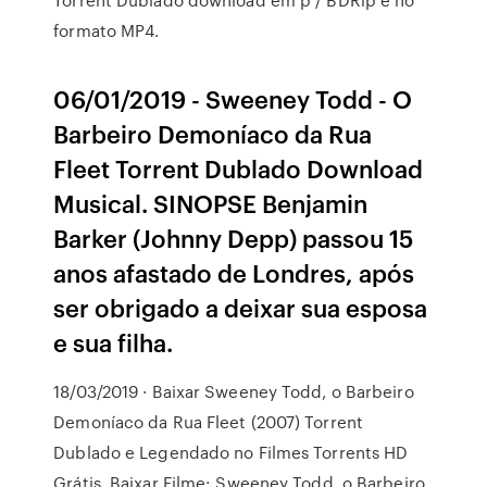
formato MP4.
06/01/2019 - Sweeney Todd - O
Barbeiro Demoníaco da Rua
Fleet Torrent Dublado Download
Musical. SINOPSE Benjamin
Barker (Johnny Depp) passou 15
anos afastado de Londres, após
ser obrigado a deixar sua esposa
e sua filha.
18/03/2019 · Baixar Sweeney Todd, o Barbeiro
Demoníaco da Rua Fleet (2007) Torrent
Dublado e Legendado no Filmes Torrents HD
Grátis. Baixar Filme: Sweeney Todd, o Barbeiro