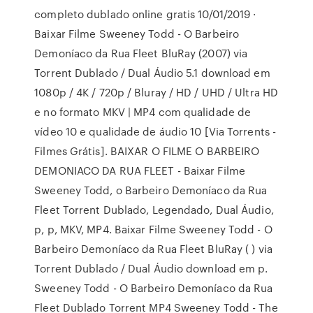
completo dublado online gratis 10/01/2019 ·
Baixar Filme Sweeney Todd - O Barbeiro
Demoníaco da Rua Fleet BluRay (2007) via
Torrent Dublado / Dual Áudio 5.1 download em
1080p / 4K / 720p / Bluray / HD / UHD / Ultra HD
e no formato MKV | MP4 com qualidade de
vídeo 10 e qualidade de áudio 10 [Via Torrents -
Filmes Grátis]. BAIXAR O FILME O BARBEIRO
DEMONIACO DA RUA FLEET - Baixar Filme
Sweeney Todd, o Barbeiro Demoníaco da Rua
Fleet Torrent Dublado, Legendado, Dual Áudio,
p, p, MKV, MP4. Baixar Filme Sweeney Todd - O
Barbeiro Demoníaco da Rua Fleet BluRay ( ) via
Torrent Dublado / Dual Áudio download em p.
Sweeney Todd - O Barbeiro Demoníaco da Rua
Fleet Dublado Torrent MP4 Sweeney Todd - The