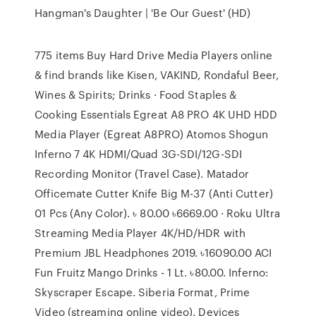
Hangman's Daughter | 'Be Our Guest' (HD)
775 items Buy Hard Drive Media Players online
& find brands like Kisen, VAKIND, Rondaful Beer,
Wines & Spirits; Drinks · Food Staples &
Cooking Essentials Egreat A8 PRO 4K UHD HDD
Media Player (Egreat A8PRO) Atomos Shogun
Inferno 7 4K HDMI/Quad 3G-SDI/12G-SDI
Recording Monitor (Travel Case). Matador
Officemate Cutter Knife Big M-37 (Anti Cutter)
01 Pcs (Any Color). ৳ 80.00 ৳6669.00 · Roku Ultra
Streaming Media Player 4K/HD/HDR with
Premium JBL Headphones 2019. ৳16090.00 ACI
Fun Fruitz Mango Drinks - 1 Lt. ৳80.00. Inferno:
Skyscraper Escape. Siberia Format, Prime
Video (streaming online video). Devices