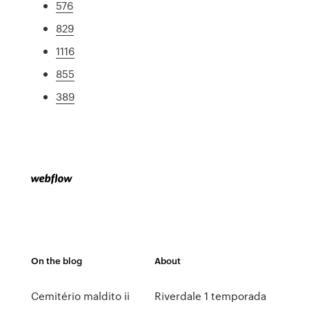
576
829
1116
855
389
On the blog
About
Cemitério maldito ii
Riverdale 1 temporada