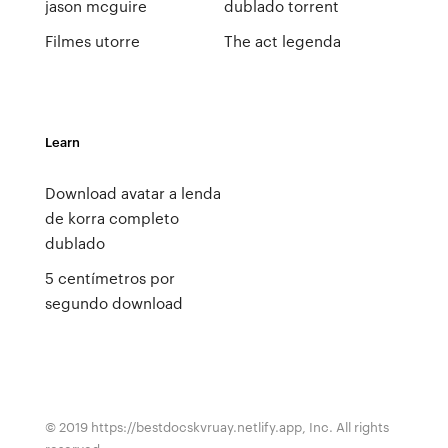
jason mcguire
dublado torrent
Filmes utorre
The act legenda
Learn
Download avatar a lenda
de korra completo
dublado
5 centímetros por
segundo download
© 2019 https://bestdocskvruay.netlify.app, Inc. All rights