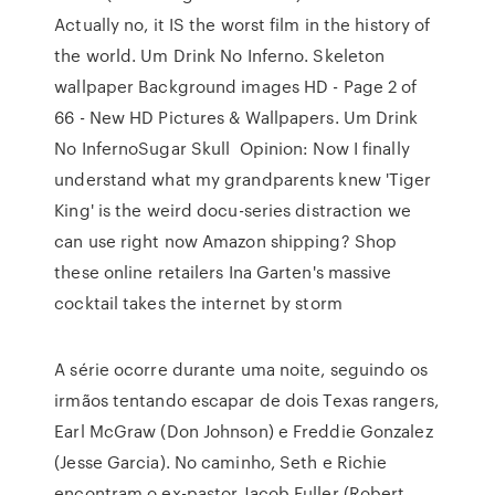
Actually no, it IS the worst film in the history of
the world. Um Drink No Inferno. Skeleton
wallpaper Background images HD - Page 2 of
66 - New HD Pictures & Wallpapers. Um Drink
No InfernoSugar Skull Opinion: Now I finally
understand what my grandparents knew 'Tiger
King' is the weird docu-series distraction we
can use right now Amazon shipping? Shop
these online retailers Ina Garten's massive
cocktail takes the internet by storm
A série ocorre durante uma noite, seguindo os
irmãos tentando escapar de dois Texas rangers,
Earl McGraw (Don Johnson) e Freddie Gonzalez
(Jesse Garcia). No caminho, Seth e Richie
encontram o ex-pastor Jacob Fuller (Robert